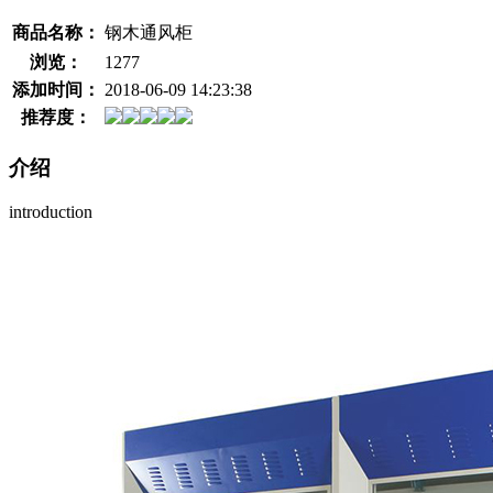
商品名称：
钢木通风柜
浏览：
1277
添加时间：
2018-06-09 14:23:38
推荐度：
介绍
introduction