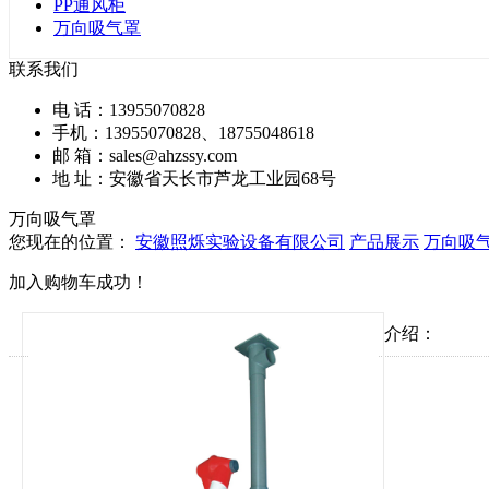
PP通风柜
万向吸气罩
联系我们
电 话：13955070828
手机：13955070828、18755048618
邮 箱：sales@ahzssy.com
地 址：安徽省天长市芦龙工业园68号
万向吸气罩
您现在的位置：
安徽照烁实验设备有限公司
产品展示
万向吸
加入购物车成功！
介绍：